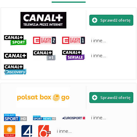
Sprawdź ofertę
i inne...
i inne...
Sprawdź ofertę
i inne...
i inne...