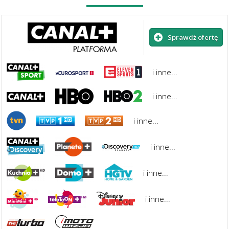
Sprawdź ofertę
i inne...
i inne...
i inne...
i inne...
i inne...
i inne...