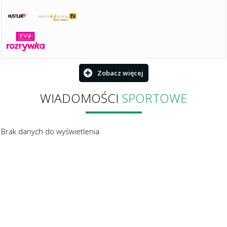
Zobacz więcej
WIADOMOŚCI
SPORTOWE
Brak danych do wyświetlenia