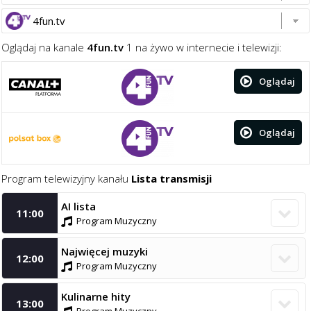
4fun.tv
Oglądaj na kanale
4fun.tv
1 na żywo w internecie i telewizji:
Oglądaj
Oglądaj
Program telewizyjny kanału
Lista transmisji
AI lista
11:00
Program Muzyczny
Najwięcej muzyki
12:00
Program Muzyczny
Kulinarne hity
13:00
Program Muzyczny