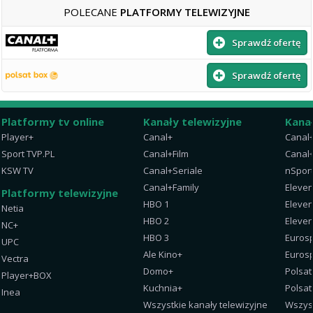
POLECANE
PLATFORMY TELEWIZYJNE
Sprawdź ofertę
Sprawdź ofertę
Platformy tv online
Kanały telewizyjne
Kana
Player+
Canal+
Canal
Sport TVP.PL
Canal+Film
Canal+
KSW TV
Canal+Seriale
nSpor
Canal+Family
Eleven
Platformy telewizyjne
HBO 1
Eleven
Netia
HBO 2
Eleven
NC+
HBO 3
Eurosp
UPC
Ale Kino+
Eurosp
Vectra
Domo+
Polsat
Player+BOX
Kuchnia+
Polsat
Inea
Wszystkie kanały telewizyjne
Wszys