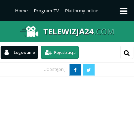
Home
Program TV
Platformy online
Platformy TV
Kanały telewizyjne
Aktualności
Logowanie
Rejestracja
Udostępnij: