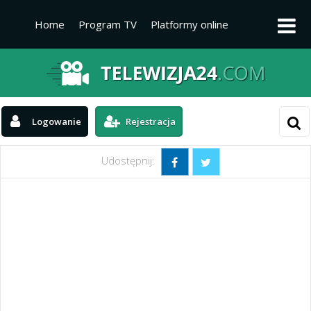
Home
Program TV
Platformy online
Platformy TV
Kanały telewizyjne
Aktualności
Logowanie
Rejestracja
Udostępnij: