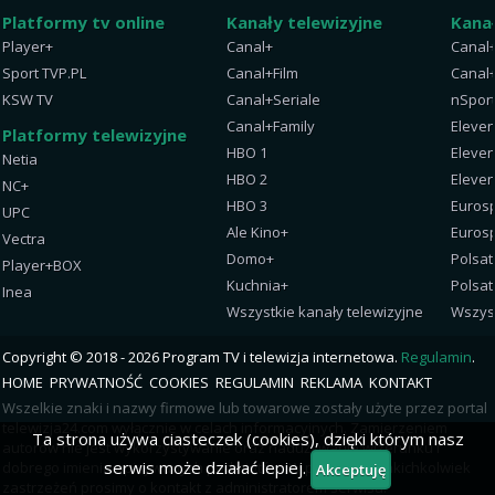
Platformy tv online
Kanały telewizyjne
Kana
Player+
Canal+
Canal
Sport TVP.PL
Canal+Film
Canal+
KSW TV
Canal+Seriale
nSpor
Canal+Family
Eleven
Platformy telewizyjne
HBO 1
Eleven
Netia
HBO 2
Eleven
NC+
HBO 3
Eurosp
UPC
Ale Kino+
Eurosp
Vectra
Domo+
Polsat
Player+BOX
Kuchnia+
Polsat
Inea
Wszystkie kanały telewizyjne
Wszys
Copyright © 2018 - 2026 Program TV i telewizja internetowa.
Regulamin
.
HOME
PRYWATNOŚĆ
COOKIES
REGULAMIN
REKLAMA
KONTAKT
Wszelkie znaki i nazwy firmowe lub towarowe zostały użyte przez portal
telewizja24.com wyłącznie w celach informacyjnych. Zamierzeniem
Ta strona używa ciasteczek (cookies), dzięki którym nasz
autorów nie jest wykorzystywanie oraz nadużywanie wizerunku i
serwis może działać lepiej.
dobrego imienia opisywanych podmiotów. W przypadku jakichkolwiek
Akceptuję
zastrzeżeń prosimy o kontakt z administratorem serwisu.