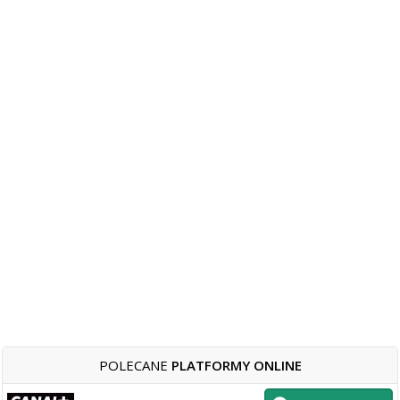
POLECANE
PLATFORMY ONLINE