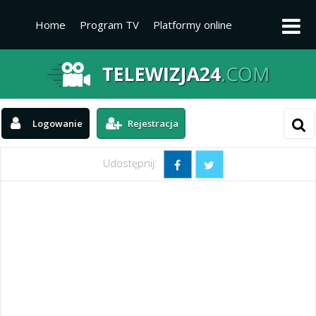
Home
Program TV
Platformy online
Platformy TV
Kanały telewizyjne
Aktualności
Logowanie
Rejestracja
Udostępnij: