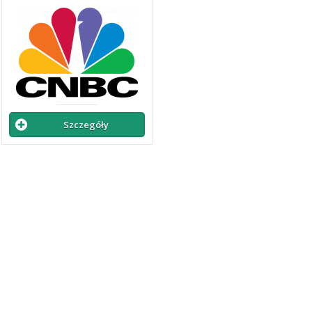
Szczegóły