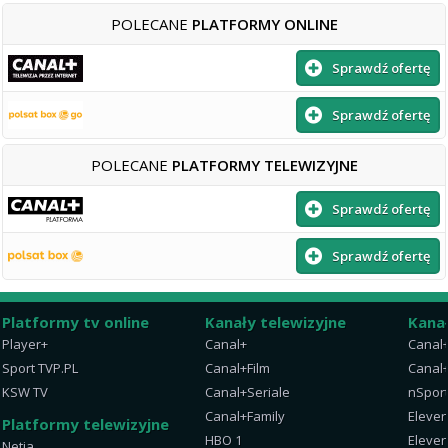
POLECANE
PLATFORMY ONLINE
Sprawdź ofertę
Sprawdź ofertę
POLECANE
PLATFORMY TELEWIZYJNE
Sprawdź ofertę
Sprawdź ofertę
Platformy tv online
Kanały telewizyjne
Kana
Player+
Canal+
Canal
Sport TVP.PL
Canal+Film
Canal+
KSW TV
Canal+Seriale
nSpor
Canal+Family
Eleven
Platformy telewizyjne
HBO 1
Eleven
Netia