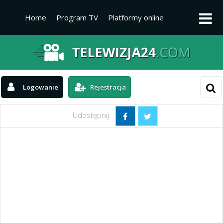
Home
Program TV
Platformy online
Platformy TV
Kanały telewizyjne
Aktualności
Logowanie
Rejestracja
Udostępnij: