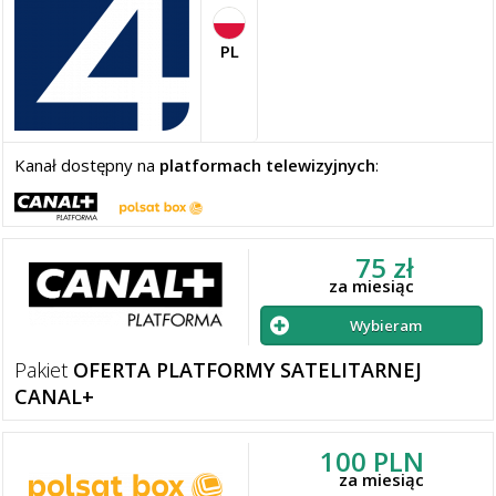
PL
Kanał dostępny na
platformach telewizyjnych
:
75 zł
za miesiąc
Wybieram
Pakiet
OFERTA PLATFORMY SATELITARNEJ
CANAL+
100 PLN
za miesiąc