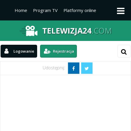
Home
Program TV
Platformy online
Platformy TV
Kanały telewizyjne
Aktualności
Logowanie
Rejestracja
Udostępnij: