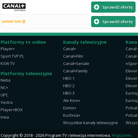
Sprawdź ofertę
Sprawdź ofertę
Platformy tv online
Kanały telewizyjne
Kana
Player+
Canal+
Canal
Sport TVP.PL
Canal+Film
Canal+
KSW TV
Canal+Seriale
nSpor
Canal+Family
Eleven
Platformy telewizyjne
HBO 1
Eleven
Netia
HBO 2
Eleven
NC+
HBO 3
Eurosp
UPC
Ale Kino+
Eurosp
Vectra
Domo+
Polsat
Player+BOX
Kuchnia+
Polsat
Inea
Wszystkie kanały telewizyjne
Wszys
Copyright © 2018 - 2026 Program TV i telewizja internetowa.
Regulamin
.