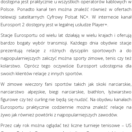
dostępna jest praktycznie u wszystkich operatorów kablowych w
Polsce. Ponadto kanał ten można znaleźć również w ofertach
telewizji satelitarnych Cyfrowy Polsat NC+. W internecie kanał
Eurosport 2 dostępny jest w legalnej usłudze Player+.
Stacje Eurosportu od wielu lat działają w wielu krajach i oferują
bardzo bogaty wybór transmisji. Każdego dnia obydwie stacje
prezentują relacje z różnych dyscyplin sportowych a do
najpopularniejszych zaliczyć można sporty zimowe, tenis czy też
kolarstwo. Oprócz tego oczywiście Eurosport udostępnia dla
swoich klientów relacje z innych sportów.
W zimowe wieczory fani sportów takich jak skoki narciarskie,
narciarstwo alpejskie, biegi narciarskie, biathlon, łyżwiarstwo
figurowe czy też curling nie będą się nudzić. Na obydwu kanałach
Eurosportu praktycznie codziennie można znaleźć relacje na
żywo jak również powtórki z najpopularniejszych zawodów.
Przez cały rok można oglądać też liczne turnieje tenisowe – US