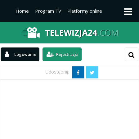
Home
Program TV
Platformy online
Platformy TV
Kanały telewizyjne
Aktualności
Logowanie
Rejestracja
Udostępnij: