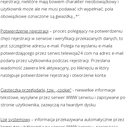
rejestracji, niektóre mają bowiem charakter nieobowiązkowy i
użytkownik może ale nie musi podawać ich wypełniać; pola
obowiązkowe oznaczone są gwiazdką „*”.
Potwierdzenie rejestracji
– proces polegający na potwierdzeniu
chęci rejestracji w serwisie i weryfikacji przekazanych danych, to
jest szczególnie adresu e-mail. Polega na wysłaniu e-maila
potwierdzającego przez serwis telewizja24.com na adres e-mail
podany przez użytkownika podczas rejestracji. Przesłana
wiadomość zawiera link aktywacyjny, po kliknięciu w który
następuje potwierdzenie rejestracji i otworzenie konta.
Ciasteczka przeglądarki, tzw. „cookie”
- niewielkie informacje
tekstowe, wysyłane przez serwer WWW serwisu i zapisywane po
stronie użytkownika, zazwyczaj na twardym dysku.
Log systemowy
– informacja przekazywana automatycznie przez
komputer użytkownika na serwer WWW serwisu, zawierająca