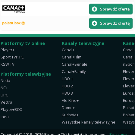
Sprawdź ofertę
Sprawdź ofertę
Platformy tv online
Kanały telewizyjne
Kana
Player+
Canal+
Canal
Sport TVP.PL
Canal+Film
Canal+
KSW TV
Canal+Seriale
nSpor
Canal+Family
Eleven
Platformy telewizyjne
HBO 1
Eleven
Netia
HBO 2
Eleven
NC+
HBO 3
Eurosp
UPC
Ale Kino+
Eurosp
Vectra
Domo+
Polsat
Player+BOX
Kuchnia+
Polsat
Inea
Wszystkie kanały telewizyjne
Wszys
Copyright © 2018 - 2026 Program TV i telewizja internetowa.
Regulamin
.