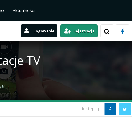
ne
Aktualności
Logowanie
Rejestracja
tacje TV
tv
Udostępnij: