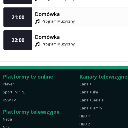
Domówka
21:00
Program Muzyczny
Domówka
22:00
Program Muzyczny
Platformy tv online
Kanały telewizyjne
Player+
Canal+
Sport TVP.PL
Canal+Film
KSW TV
Canal+Seriale
Canal+Family
Platformy telewizyjne
HBO 1
Netia
HBO 2
NC+