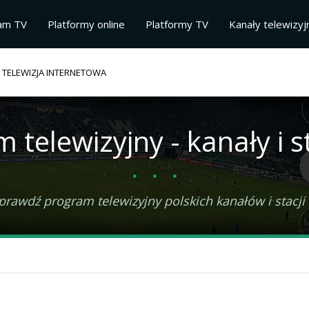
am TV
Platformy online
Platformy TV
Kanały telewizyj
 TELEWIZJA INTERNETOWA
am
telewizyjny - kanały i s
prawdź program telewizyjny polskich kanałów i stacji 