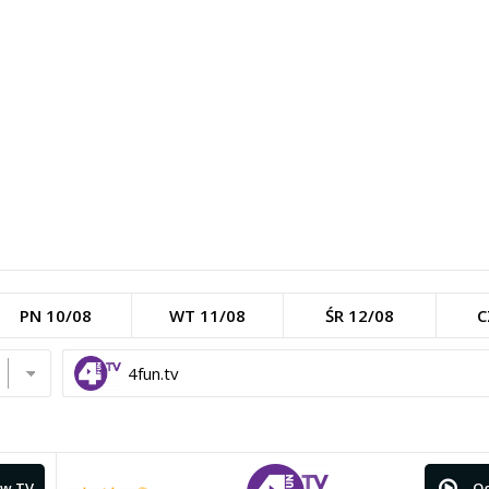
PN 10/08
WT 11/08
ŚR 12/08
C
4fun.tv
w TV
Og