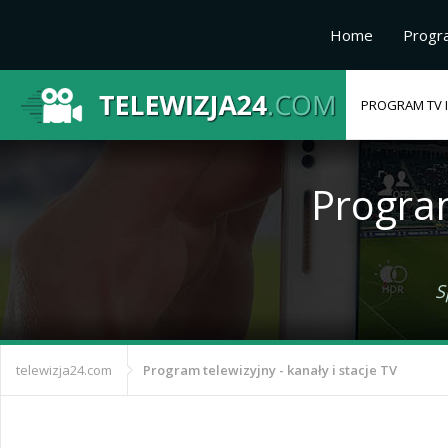
Home
Progr
PROGRAM TV I
Progr
S
telewizja24.com
Program telewizyjny - kanały i stacje TV