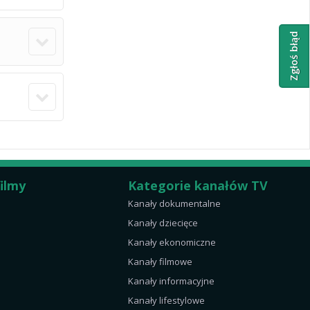
Zgłoś błąd
filmy
Kategorie kanałów TV
Kanały dokumentalne
Kanały dziecięce
Kanały ekonomiczne
Kanały filmowe
Kanały informacyjne
Kanały lifestylowe