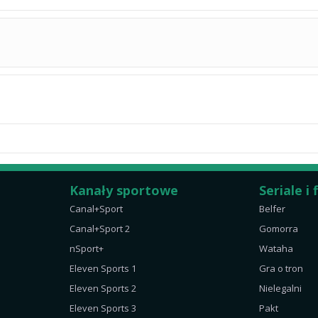
Kanały sportowe
Seriale i 
Canal+Sport
Belfer
Canal+Sport 2
Gomorra
nSport+
Wataha
Eleven Sports 1
Gra o tron
Eleven Sports 2
Nielegalni
Eleven Sports 3
Pakt