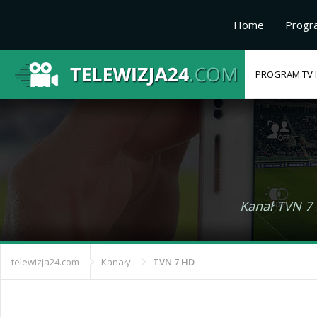
Home
Progr
PROGRAM TV I
Kanał TVN 7 H
telewizja24.com
Kanały
TVN 7 HD