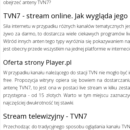
obejrzeć anteny TVN7?
TVN7 - stream online. Jak wygląda jeg
Siła internetu w przypadku różnych kanałów tematycznych jest
żywo za darmo, to dostarcza wiele ciekawych programów li
Wśród innych anten tego typy wyróżnia się pokazywaniem najl
jest obecny przede wszystkim na jednej platformie w internec
Oferta strony Player.pl
W przypadku kanału należącego do stacji TVN nie mogło być i
free. Propozycja witryny opiera się bowiem na dostarczaniu
antenę TVN7, to jest ona w postaci live stream w kilku zes
przystępna - od 15 złotych. Warto w tym miejscu zaznaczyć
najczęściej dwukrotność tej stawki.
Stream telewizyjny - TVN7
Przechodząc do tradycyjnego sposobu oglądania kanału TVN7,