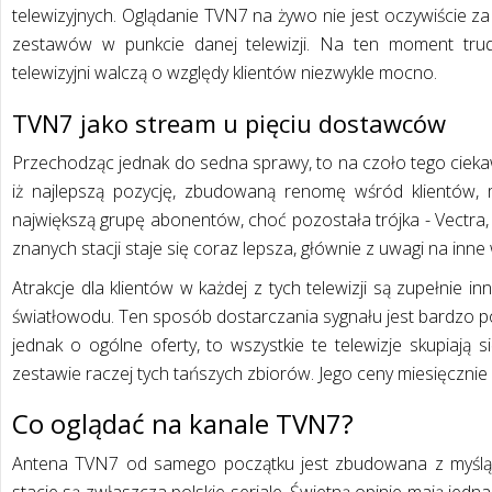
telewizyjnych. Oglądanie TVN7 na żywo nie jest oczywiście z
zestawów w punkcie danej telewizji. Na ten moment trudn
telewizyjni walczą o względy klientów niezwykle mocno.
TVN7 jako stream u pięciu dostawców
Przechodząc jednak do sedna sprawy, to na czoło tego ciekaw
iż najlepszą pozycję, zbudowaną renomę wśród klientów, ma
największą grupę abonentów, choć pozostała trójka - Vectra,
znanych stacji staje się coraz lepsza, głównie z uwagi na inne 
Atrakcje dla klientów w każdej z tych telewizji są zupełnie i
światłowodu. Ten sposób dostarczania sygnału jest bardzo po
jednak o ogólne oferty, to wszystkie te telewizje skupiają 
zestawie raczej tych tańszych zbiorów. Jego ceny miesięcznie 
Co oglądać na kanale TVN7?
Antena TVN7 od samego początku jest zbudowana z myślą 