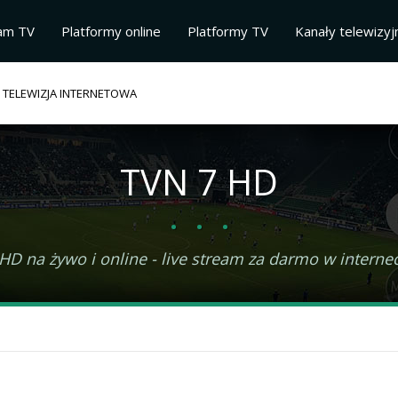
am TV
Platformy online
Platformy TV
Kanały telewizyj
 TELEWIZJA INTERNETOWA
TVN
7 HD
D na żywo i online - live stream za darmo w interneci