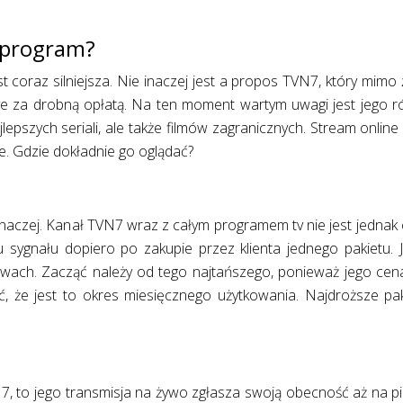
o program?
 coraz silniejsza. Nie inaczej jest a propos TVN7, który mimo ż
ve za drobną opłatą. Na ten moment wartym uwagi jest jego r
epszych seriali, ale także filmów zagranicznych. Stream onlin
ie. Gdzie dokładnie go oglądać?
naczej. Kanał TVN7 wraz z całym programem tv nie jest jednak 
 sygnału dopiero po zakupie przez klienta jednego pakietu. J
tawach. Zacząć należy od tego najtańszego, ponieważ jego cen
, że jest to okres miesięcznego użytkowania. Najdroższe pak
 to jego transmisja na żywo zgłasza swoją obecność aż na pi