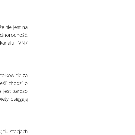
e nie jest na
óżnorodność.
e kanału TVN7
całkowicie za
eśli chodzi o
a jest bardzo
iety osiągają
ęciu stacjach