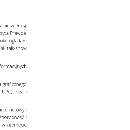
alnie w emisji
kryta Prawda.
oku oglądało
jak talk-show
nformacyjnych
u graficznego
, UPC, Inea i
internetowy i
óżnorodność i
e w internecie