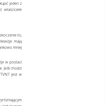
kupić jeden z
 właściciele
skoczenie to,
elewizje mają
sunkowo mniej
zje w postaci
 Jeśli chodzi
u TVN7 jest w
yróżniającym