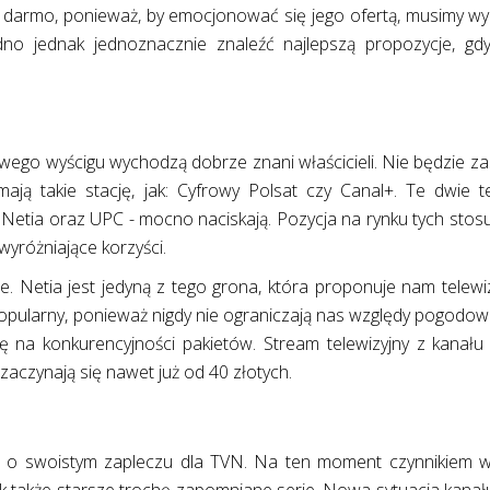
a darmo, ponieważ, by emocjonować się jego ofertą, musimy wy
o jednak jednoznacznie znaleźć najlepszą propozycje, gdyż
ego wyścigu wychodzą dobrze znani właścicieli. Nie będzie za
ją takie stację, jak: Cyfrowy Polsat czy Canal+. Te dwie t
 Netia oraz UPC - mocno naciskają. Pozycja na rynku tych sto
wyróżniające korzyści.
nne. Netia jest jedyną z tego grona, która proponuje nam telewi
pularny, ponieważ nigdy nie ograniczają nas względy pogodowe.
się na konkurencyjności pakietów. Stream telewizyjny z kanał
zaczynają się nawet już od 40 złotych.
o swoistym zapleczu dla TVN. Na ten moment czynnikiem w