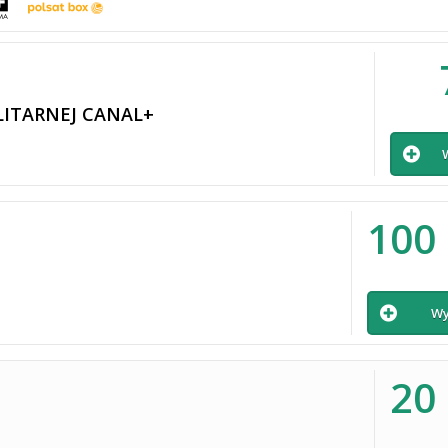
LITARNEJ CANAL+
100
Wy
20