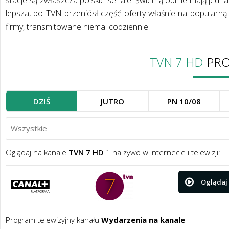
stacje są zwłaszcza polskie seriale. Świetną opinie mają jed
lepsza, bo TVN przeniósł część oferty właśnie na popularną
firmy, transmitowane niemal codziennie.
TVN 7 HD
PRO
DZIŚ
JUTRO
PN 10/08
Oglądaj na kanale
TVN 7 HD
1 na żywo w internecie i telewizji:
Oglądaj
Program telewizyjny kanału
Wydarzenia na kanale