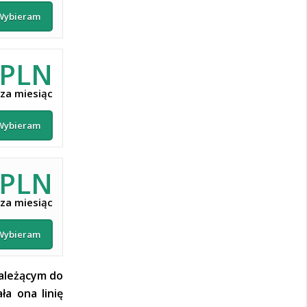
Wybieram
 PLN
za miesiąc
Wybieram
 PLN
za miesiąc
Wybieram
należącym do
a ona linię