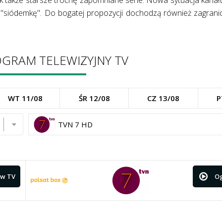
nak także starsze trochę zapomniane serie. Nowa sytuacja kanału
 "siódemkę". Do bogatej propozycji dochodzą również zagranic
GRAM TELEWIZYJNY TV
WT 11/08
ŚR 12/08
CZ 13/08
P
TVN 7 HD
w TV
Og