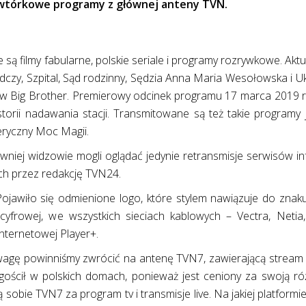
owtórkowe programy z głównej anteny TVN.
są filmy fabularne, polskie seriale i programy rozrywkowe. Aktu
ledczy, Szpital, Sąd rodzinny, Sędzia Anna Maria Wesołowska i U
ow Big Brother. Premierowy odcinek programu 17 marca 2019 r
torii nadawania stacji. Transmitowane są też takie programy 
ryczny Moc Magii.
niej widzowie mogli oglądać jedynie retransmisje serwisów i
ych przez redakcję TVN24.
Pojawiło się odmienione logo, które stylem nawiązuje do znak
 cyfrowej, we wszystkich sieciach kablowych – Vectra, Netia
internetowej Player+.
wagę powinniśmy zwrócić na antenę TVN7, zawierającą stream 
zagościł w polskich domach, ponieważ jest ceniony za swoją r
 sobie TVN7 za program tv i transmisje live. Na jakiej platformi