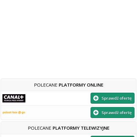
POLECANE
PLATFORMY ONLINE
Sprawdź ofertę
Sprawdź ofertę
POLECANE
PLATFORMY TELEWIZYJNE