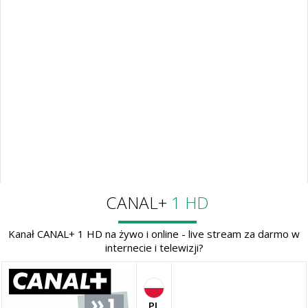
CANAL+
1 HD
Kanał CANAL+ 1 HD na żywo i online - live stream za darmo w
internecie i telewizji?
PL