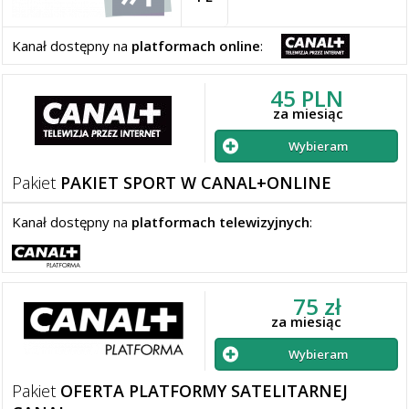
Kanał dostępny na
platformach online
:
45 PLN
za miesiąc
Wybieram
Pakiet
PAKIET SPORT W CANAL+ONLINE
Kanał dostępny na
platformach telewizyjnych
:
75 zł
za miesiąc
Wybieram
Pakiet
OFERTA PLATFORMY SATELITARNEJ