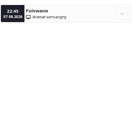
Polowanie
22:45

07.08.2026
dramat sensacyjny