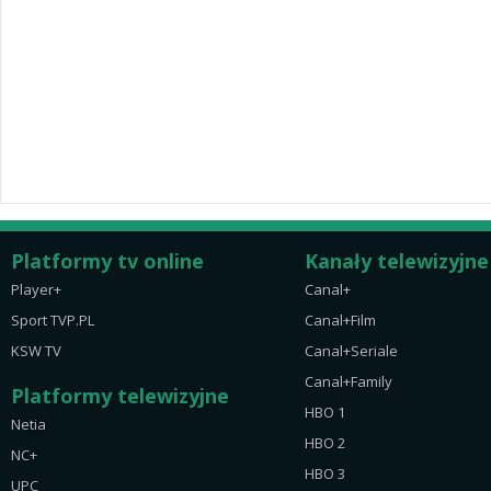
Platformy tv online
Kanały telewizyjne
Player+
Canal+
Sport TVP.PL
Canal+Film
KSW TV
Canal+Seriale
Canal+Family
Platformy telewizyjne
HBO 1
Netia
HBO 2
NC+
HBO 3
UPC