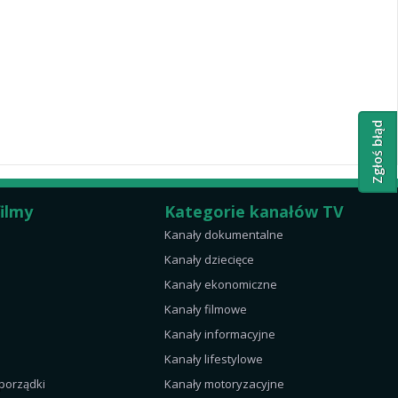
Zgłoś błąd
filmy
Kategorie kanałów TV
Kanały dokumentalne
Kanały dziecięce
Kanały ekonomiczne
Kanały filmowe
Kanały informacyjne
Kanały lifestylowe
 porządki
Kanały motoryzacyjne