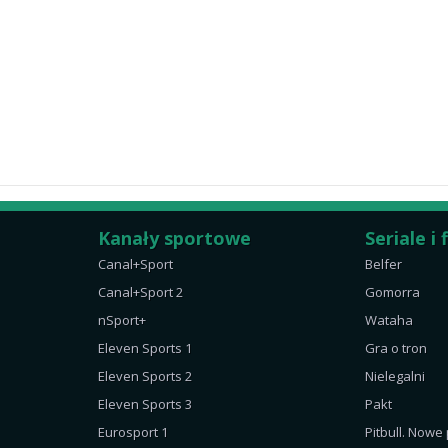
Kanały sportowe
Seriale i 
Canal+Sport
Belfer
Canal+Sport 2
Gomorra
nSport+
Wataha
Eleven Sports 1
Gra o tron
Eleven Sports 2
Nielegalni
Eleven Sports 3
Pakt
Eurosport 1
Pitbull. Nowe