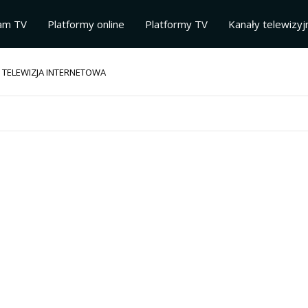
am TV
Platformy online
Platformy TV
Kanały telewizyj
 TELEWIZJA INTERNETOWA