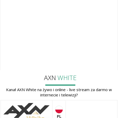
AXN
WHITE
Kanał AXN White na żywo i online - live stream za darmo w
internecie i telewizji?
PL