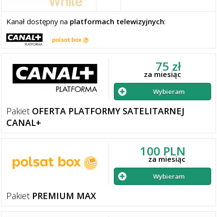
Kanał dostępny na
platformach telewizyjnych
:
75 zł
za miesiąc
Wybieram
Pakiet
OFERTA PLATFORMY SATELITARNEJ
CANAL+
100 PLN
za miesiąc
Wybieram
Pakiet
PREMIUM MAX