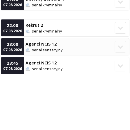
07.08.2026
serial kryminalny
Rekrut 2
22:00

07.08.2026
serial kryminalny
Agenci NCIS 12
23:00

07.08.2026
serial sensacyjny
Agenci NCIS 12
23:45

07.08.2026
serial sensacyjny