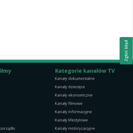
Zgłoś błąd
filmy
Kategorie kanałów TV
Kanały dokumentalne
Kanały dziecięce
Kanały ekonomiczne
Kanały filmowe
Kanały informacyjne
Kanały lifestylowe
 porządki
Kanały motoryzacyjne