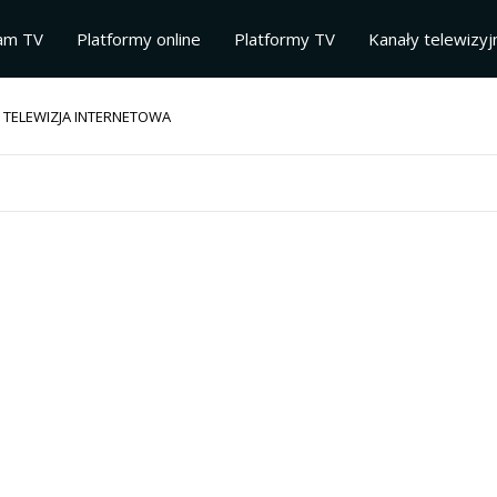
am TV
Platformy online
Platformy TV
Kanały telewizyj
 TELEWIZJA INTERNETOWA