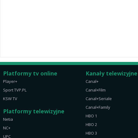
Platformy tv online
Kanały telewizyjne
Player+
Canal+
Sport TVP.PL
Canal+Film
KSW TV
Canal+Seriale
Canal+Family
Platformy telewizyjne
HBO 1
Netia
HBO 2
NC+
HBO 3
UPC