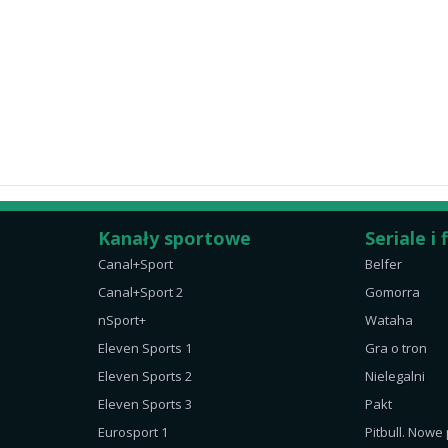
Kanały sportowe
Seriale i 
Canal+Sport
Belfer
Canal+Sport 2
Gomorra
nSport+
Wataha
Eleven Sports 1
Gra o tron
Eleven Sports 2
Nielegalni
Eleven Sports 3
Pakt
Eurosport 1
Pitbull. Nowe