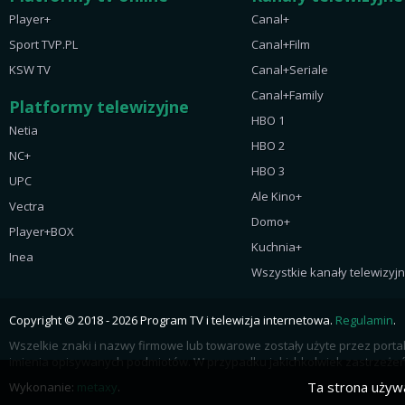
Player+
Canal+
Sport TVP.PL
Canal+Film
KSW TV
Canal+Seriale
Canal+Family
Platformy telewizyjne
HBO 1
Netia
HBO 2
NC+
HBO 3
UPC
Ale Kino+
Vectra
Domo+
Player+BOX
Kuchnia+
Inea
Wszystkie kanały telewizyj
Copyright © 2018 - 2026 Program TV i telewizja internetowa.
Regulamin
.
Wszelkie znaki i nazwy firmowe lub towarowe zostały użyte przez port
imienia opisywanych podmiotów. W przypadku jakichkolwiek zastrzeżeń 
Ta strona używa
Wykonanie:
metaxy
.