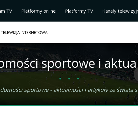
am TV
Platformy online
Platformy TV
Kanały telewizyj
 TELEWIZJA INTERNETOWA
omości
sportowe i aktua
omości sportowe - aktualności i artykuły ze świata spo