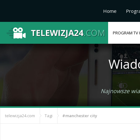
Home
Progr
PROGRAM TV I
Wiad
Najnowsze wiad
telewizja24.com
Tagi
#manchester city