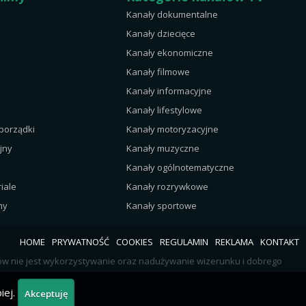
Kanały dokumentalne
Kanały dziecięce
Kanały ekonomiczne
Kanały filmowe
Kanały informacyjne
Kanały lifestylowe
 porządki
Kanały motoryzacyjne
jny
Kanały muzyczne
Kanały ogólnotematyczne
iale
Kanały rozrywkowe
my
Kanały sportowe
HOME
PRYWATNOŚĆ
COOKIES
REGULAMIN
REKLAMA
KONTAKT
rów nie jest wykorzystywanie oraz nadużywanie wizerunku i dobrego
iej.
Akceptuję