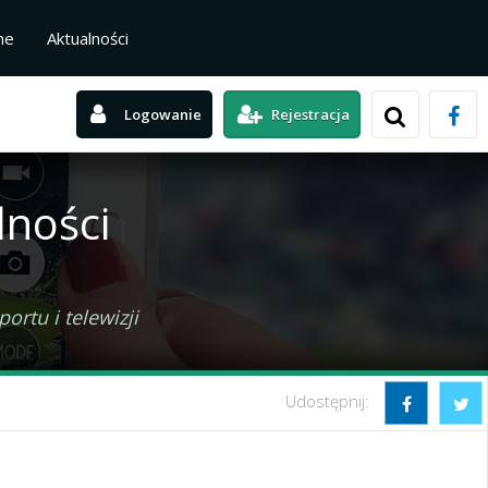
ne
Aktualności
Logowanie
Rejestracja
lności
rtu i telewizji
Udostępnij: