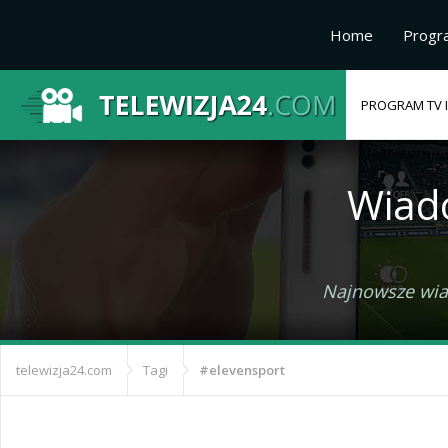
Home
Progr
PROGRAM TV I
Wiad
Najnowsze wiad
telewizja24.com
Tagi
#elevensport