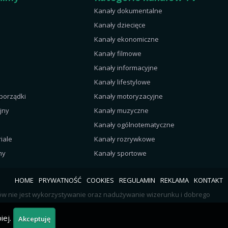
Kanały dokumentalne
Kanały dziecięce
Kanały ekonomiczne
Kanały filmowe
Kanały informacyjne
Kanały lifestylowe
 porządki
Kanały motoryzacyjne
jny
Kanały muzyczne
Kanały ogólnotematyczne
iale
Kanały rozrywkowe
my
Kanały sportowe
HOME
PRYWATNOŚĆ
COOKIES
REGULAMIN
REKLAMA
KONTAKT
rów nie jest wykorzystywanie oraz nadużywanie wizerunku i dobrego
iej.
Akceptuję