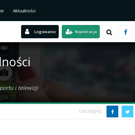
ne
Aktualności
Logowanie
Rejestracja
lności
rtu i telewizji
Udostępnij: