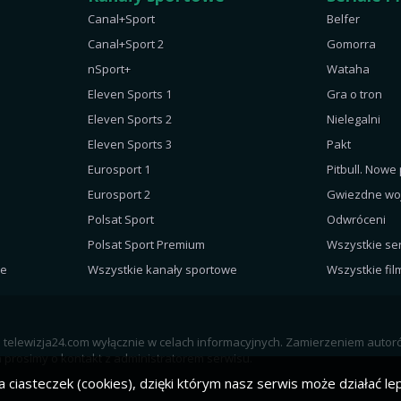
Canal+Sport
Belfer
Canal+Sport 2
Gomorra
nSport+
Wataha
Eleven Sports 1
Gra o tron
Eleven Sports 2
Nielegalni
Eleven Sports 3
Pakt
Eurosport 1
Pitbull. Nowe
Eurosport 2
Gwiezdne wo
Polsat Sport
Odwróceni
Polsat Sport Premium
Wszystkie ser
ne
Wszystkie kanały sportowe
Wszystkie fil
al telewizja24.com wyłącznie w celach informacyjnych. Zamierzeniem auto
prosimy o kontakt z administratorem serwisu.
 ciasteczek (cookies), dzięki którym nasz serwis może działać lep