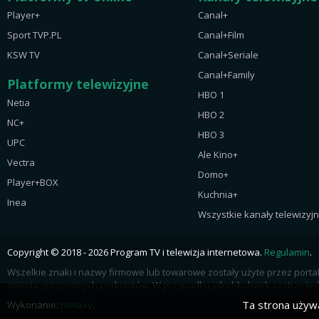
Player+
Canal+
Sport TVP.PL
Canal+Film
KSW TV
Canal+Seriale
Canal+Family
Platformy telewizyjne
HBO 1
Netia
HBO 2
NC+
HBO 3
UPC
Ale Kino+
Vectra
Domo+
Player+BOX
Kuchnia+
Inea
Wszystkie kanały telewizyj
Copyright © 2018 - 2026 Program TV i telewizja internetowa.
Regulamin
.
Wszelkie znaki i nazwy firmowe lub towarowe zostały użyte przez port
imienia opisywanych podmiotów. W przypadku jakichkolwiek zastrzeżeń 
Ta strona używa
Wykonanie:
metaxy
.