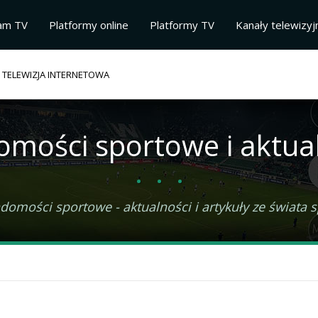
am TV
Platformy online
Platformy TV
Kanały telewizyj
 TELEWIZJA INTERNETOWA
omości
sportowe i aktua
omości sportowe - aktualności i artykuły ze świata spo