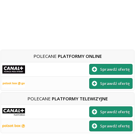
POLECANE
PLATFORMY ONLINE
Sprawdź ofertę
Sprawdź ofertę
POLECANE
PLATFORMY TELEWIZYJNE
Sprawdź ofertę
Sprawdź ofertę