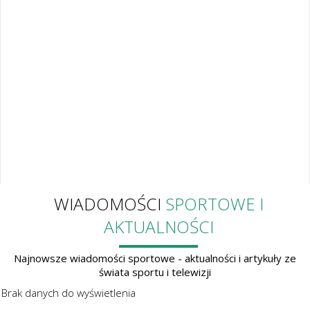
WIADOMOŚCI
SPORTOWE I
AKTUALNOŚCI
Najnowsze wiadomości sportowe - aktualności i artykuły ze
świata sportu i telewizji
Brak danych do wyświetlenia