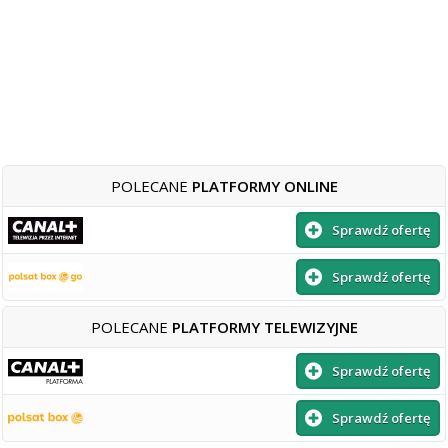
POLECANE
PLATFORMY ONLINE
Sprawdź ofertę
Sprawdź ofertę
POLECANE
PLATFORMY TELEWIZYJNE
Sprawdź ofertę
Sprawdź ofertę