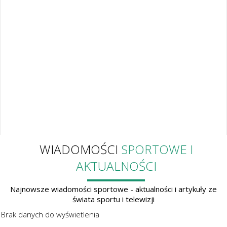
WIADOMOŚCI
SPORTOWE I
AKTUALNOŚCI
Najnowsze wiadomości sportowe - aktualności i artykuły ze
świata sportu i telewizji
Brak danych do wyświetlenia