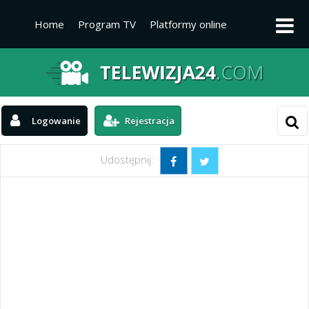
Home
Program TV
Platformy online
Platformy TV
Kanały telewizyjne
Aktualności
Logowanie
Rejestracja
Udostępnij: