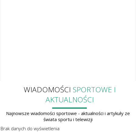
WIADOMOŚCI
SPORTOWE I
AKTUALNOŚCI
Najnowsze wiadomości sportowe - aktualności i artykuły ze
świata sportu i telewizji
Brak danych do wyświetlenia