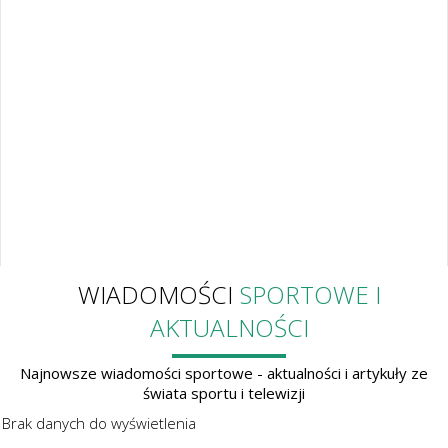
WIADOMOŚCI
SPORTOWE I
AKTUALNOŚCI
Najnowsze wiadomości sportowe - aktualności i artykuły ze
świata sportu i telewizji
Brak danych do wyświetlenia