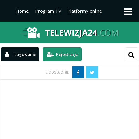
Home
Program TV
Platformy online
Platformy TV
Kanały telewizyjne
Aktualności
Logowanie
Rejestracja
Udostępnij: