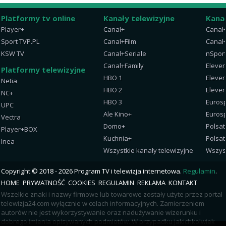
Platformy tv online
Kanały telewizyjne
Kana
Player+
Canal+
Canal
Sport TVP.PL
Canal+Film
Canal+
KSW TV
Canal+Seriale
nSpor
Canal+Family
Eleven
Platformy telewizyjne
HBO 1
Eleven
Netia
HBO 2
Eleven
NC+
HBO 3
Eurosp
UPC
Ale Kino+
Eurosp
Vectra
Domo+
Polsat
Player+BOX
Kuchnia+
Polsat
Inea
Wszystkie kanały telewizyjne
Wszys
Copyright © 2018 - 2026 Program TV i telewizja internetowa.
Regulamin
.
HOME
PRYWATNOŚĆ
COOKIES
REGULAMIN
REKLAMA
KONTAKT
Wszelkie znaki i nazwy firmowe lub towarowe zostały użyte przez portal
telewizja24.com wyłącznie w celach informacyjnych. Zamierzeniem
autorów nie jest wykorzystywanie oraz nadużywanie wizerunku i
dobrego imienia opisywanych podmiotów. W przypadku jakichkolwiek