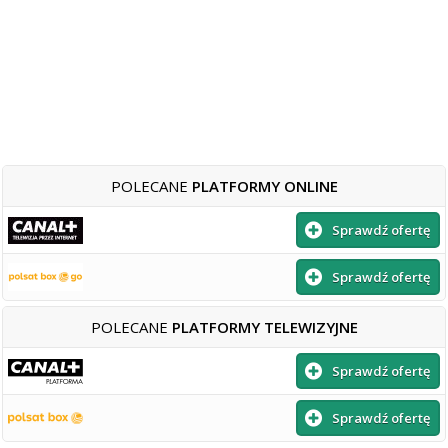
POLECANE
PLATFORMY ONLINE
Sprawdź ofertę
Sprawdź ofertę
POLECANE
PLATFORMY TELEWIZYJNE
Sprawdź ofertę
Sprawdź ofertę