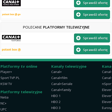
Sprawdź ofertę
Sprawdź ofertę
POLECANE
PLATFORMY TELEWIZYJNE
Sprawdź ofertę
Sprawdź ofertę
Platformy tv online
Kanały telewizyjne
Kana
Player+
Canal+
Canal
Sport TVP.PL
Canal+Film
Canal+
KSW TV
Canal+Seriale
nSpor
Canal+Family
Eleven
Platformy telewizyjne
HBO 1
Eleven
Netia
HBO 2
Eleven
NC+
HBO 3
Eurosp
UPC