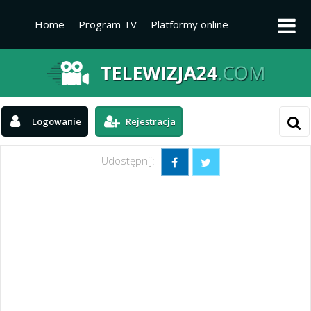
Home
Program TV
Platformy online
Platformy TV
Kanały telewizyjne
Aktualności
Logowanie
Rejestracja
Udostępnij: