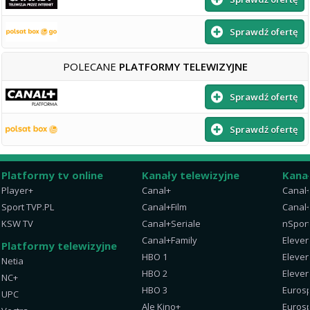
Sprawdź ofertę
POLECANE
PLATFORMY TELEWIZYJNE
Sprawdź ofertę
Sprawdź ofertę
Platformy tv online
Kanały telewizyjne
Kana
Player+
Canal+
Canal
Sport TVP.PL
Canal+Film
Canal+
KSW TV
Canal+Seriale
nSpor
Canal+Family
Eleven
Platformy telewizyjne
HBO 1
Eleven
Netia
HBO 2
Eleven
NC+
HBO 3
Eurosp
UPC
Ale Kino+
Eurosp