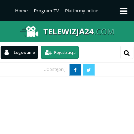
Home
Program TV
Platformy online
Platformy TV
Kanały telewizyjne
Aktualności
Logowanie
Rejestracja
Udostępnij: