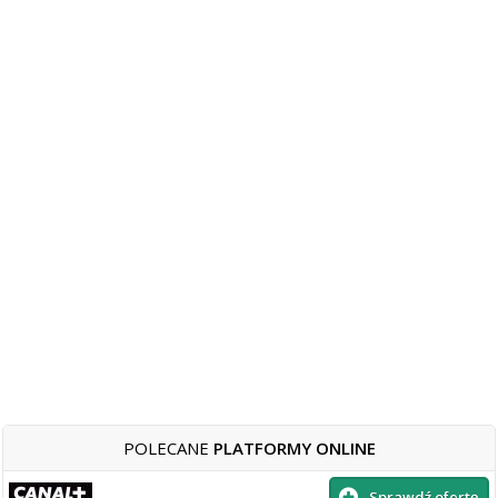
POLECANE
PLATFORMY ONLINE
Sprawdź ofertę