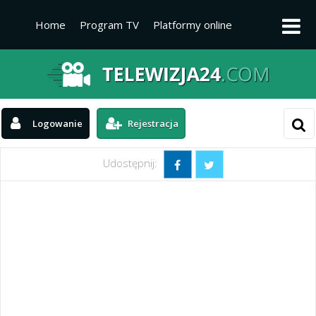
Home
Program TV
Platformy online
Platformy TV
Kanały telewizyjne
Aktualności
Logowanie
Rejestracja
Udostępnij: