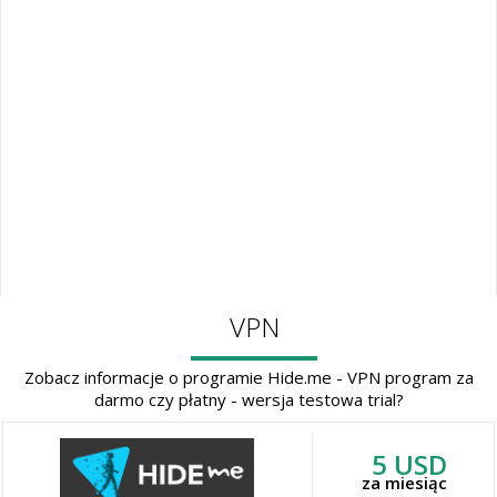
VPN
Zobacz informacje o programie Hide.me - VPN program za
darmo czy płatny - wersja testowa trial?
5 USD
za miesiąc