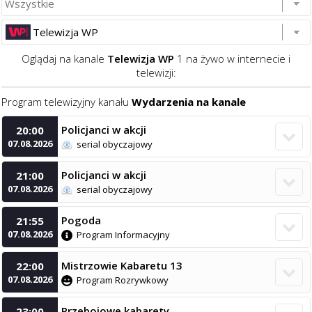
Telewizja WP
Oglądaj na kanale
Telewizja WP
1 na żywo w internecie i
telewizji:
Program telewizyjny kanału
Wydarzenia na kanale
Policjanci w akcji
20:00

07.08.2026
serial obyczajowy
Policjanci w akcji
21:00

07.08.2026
serial obyczajowy
Pogoda
21:55

07.08.2026
Program Informacyjny
Mistrzowie Kabaretu 13
22:00

07.08.2026
Program Rozrywkowy
Przebojowe kabarety
23:00
