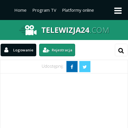
Home
Program TV
Platformy online
Platformy TV
Kanały telewizyjne
Aktualności
Logowanie
Rejestracja
Udostępnij: