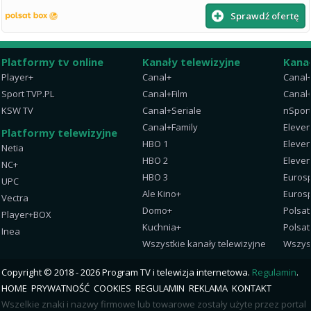
Sprawdź ofertę
Platformy tv online
Kanały telewizyjne
Kana
Player+
Canal+
Canal
Sport TVP.PL
Canal+Film
Canal+
KSW TV
Canal+Seriale
nSpor
Canal+Family
Eleven
Platformy telewizyjne
HBO 1
Eleven
Netia
HBO 2
Eleven
NC+
HBO 3
Eurosp
UPC
Ale Kino+
Eurosp
Vectra
Domo+
Polsat
Player+BOX
Kuchnia+
Polsat
Inea
Wszystkie kanały telewizyjne
Wszys
Copyright © 2018 - 2026 Program TV i telewizja internetowa.
Regulamin
.
HOME
PRYWATNOŚĆ
COOKIES
REGULAMIN
REKLAMA
KONTAKT
Wszelkie znaki i nazwy firmowe lub towarowe zostały użyte przez portal