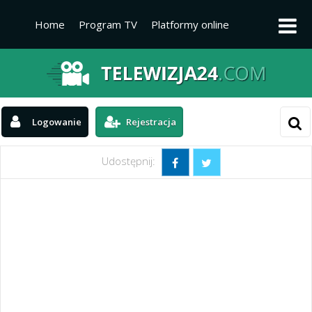
Home
Program TV
Platformy online
Platformy TV
Kanały telewizyjne
Aktualności
Logowanie
Rejestracja
Udostępnij: