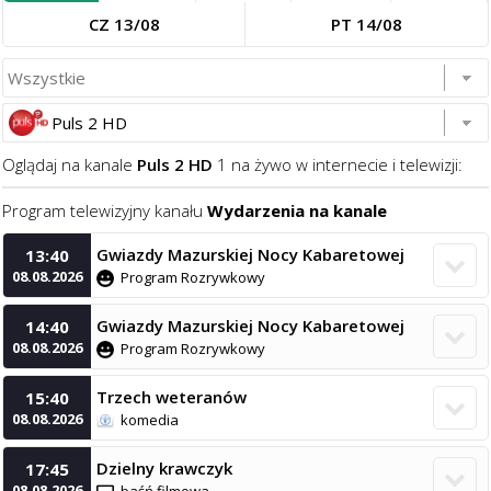
CZ 13/08
PT 14/08
Puls 2 HD
Oglądaj na kanale
Puls 2 HD
1 na żywo w internecie i telewizji:
Program telewizyjny kanału
Wydarzenia na kanale
Gwiazdy Mazurskiej Nocy Kabaretowej
13:40

08.08.2026
Program Rozrywkowy
Gwiazdy Mazurskiej Nocy Kabaretowej
14:40

08.08.2026
Program Rozrywkowy
Trzech weteranów
15:40

08.08.2026
komedia
Dzielny krawczyk
17:45

08.08.2026
baśń filmowa