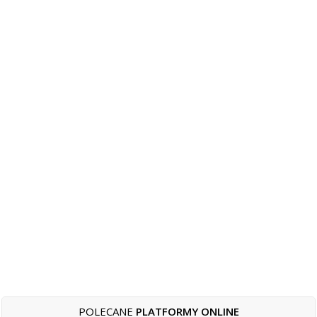
POLECANE
PLATFORMY ONLINE