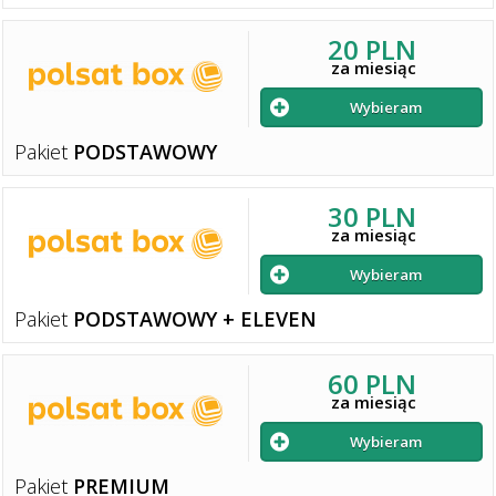
20 PLN
za miesiąc
Wybieram
Pakiet
PODSTAWOWY
30 PLN
za miesiąc
Wybieram
Pakiet
PODSTAWOWY + ELEVEN
60 PLN
za miesiąc
Wybieram
Pakiet
PREMIUM