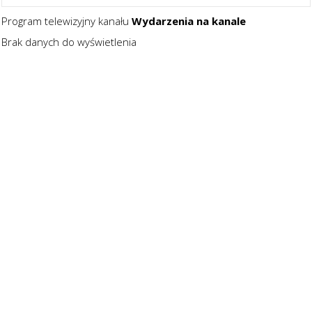
Program telewizyjny kanału
Wydarzenia na kanale
Brak danych do wyświetlenia