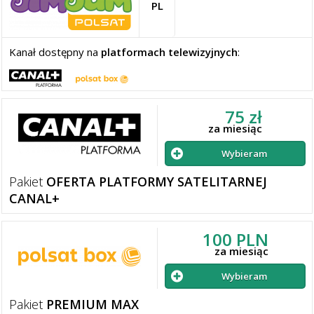
PL
Kanał dostępny na
platformach telewizyjnych
:
75 zł
za miesiąc
Wybieram
Pakiet
OFERTA PLATFORMY SATELITARNEJ
CANAL+
100 PLN
za miesiąc
Wybieram
Pakiet
PREMIUM MAX