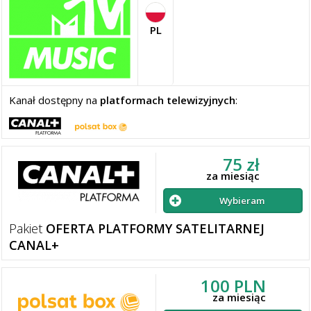
PL
Kanał dostępny na
platformach telewizyjnych
:
75 zł
za miesiąc
Wybieram
Pakiet
OFERTA PLATFORMY SATELITARNEJ
CANAL+
100 PLN
za miesiąc