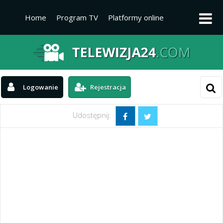
Home
Program TV
Platformy online
Platformy TV
Kanały telewizyjne
Aktualności
Logowanie
Rejestracja
Udostępnij: