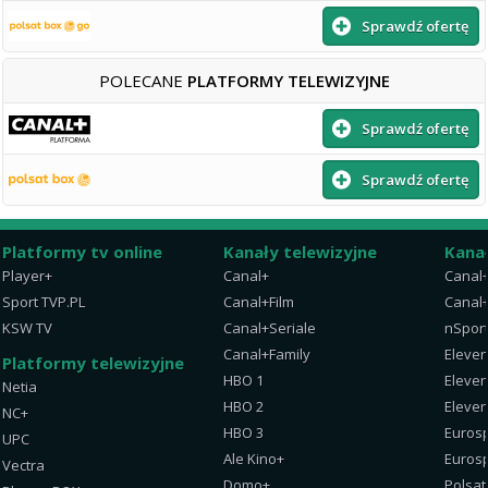
Sprawdź ofertę
POLECANE
PLATFORMY TELEWIZYJNE
Sprawdź ofertę
Sprawdź ofertę
Platformy tv online
Kanały telewizyjne
Kana
Player+
Canal+
Canal
Sport TVP.PL
Canal+Film
Canal+
KSW TV
Canal+Seriale
nSpor
Canal+Family
Eleven
Platformy telewizyjne
HBO 1
Eleven
Netia
HBO 2
Eleven
NC+
HBO 3
Eurosp
UPC
Ale Kino+
Eurosp
Vectra
Domo+
Polsat