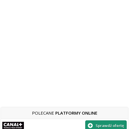
POLECANE
PLATFORMY ONLINE
Sprawdź ofertę