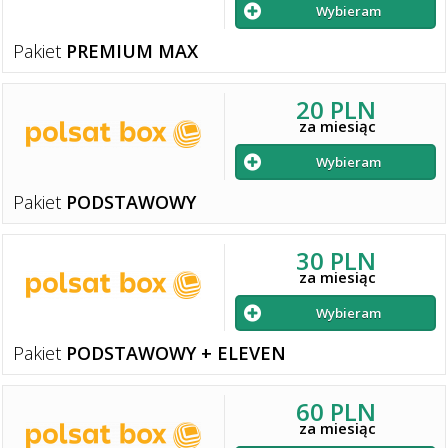
Wybieram
Pakiet
PREMIUM MAX
20 PLN
za miesiąc
Wybieram
Pakiet
PODSTAWOWY
30 PLN
za miesiąc
Wybieram
Pakiet
PODSTAWOWY + ELEVEN
60 PLN
za miesiąc