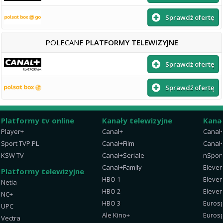
Sprawdź ofertę
POLECANE
PLATFORMY TELEWIZYJNE
Sprawdź ofertę
Sprawdź ofertę
Platformy tv online
Kanały telewizyjne
Kana
Player+
Canal+
Canal
Sport TVP.PL
Canal+Film
Canal+
KSW TV
Canal+Seriale
nSpor
Canal+Family
Eleven
Platformy telewizyjne
HBO 1
Eleven
Netia
HBO 2
Eleven
NC+
HBO 3
Eurosp
UPC
Ale Kino+
Eurosp
Vectra