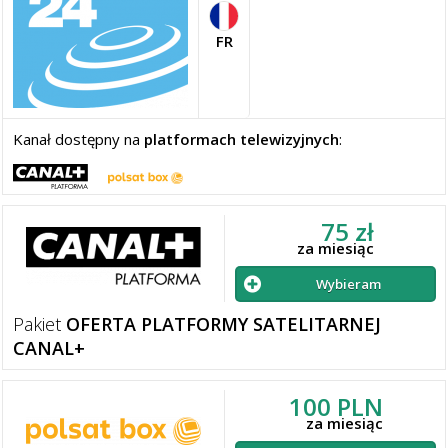
FR
Kanał dostępny na
platformach telewizyjnych
:
75 zł
za miesiąc
Wybieram
Pakiet
OFERTA PLATFORMY SATELITARNEJ
CANAL+
100 PLN
za miesiąc