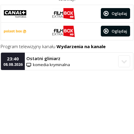
Oglądaj
Oglądaj
Program telewizyjny kanału
Wydarzenia na kanale
Ostatni gliniarz
23:40

08.08.2026
komedia kryminalna