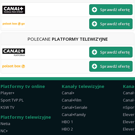
Sprawdź ofertę
Sprawdź ofertę
POLECANE
PLATFORMY TELEWIZYJNE
Sprawdź ofertę
Sprawdź ofertę
Platformy tv online
Kanały telewizyjne
Kana
Player+
Canal+
Canal
Sport TVP.PL
Canal+Film
Canal+
KSW TV
Canal+Seriale
nSpor
Canal+Family
Eleven
Platformy telewizyjne
HBO 1
Eleven
Netia
HBO 2
Eleven
NC+