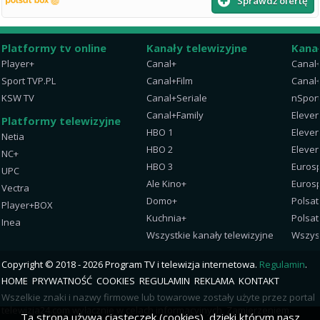
Sprawdź ofertę
Platformy tv online
Kanały telewizyjne
Kana
Player+
Canal+
Canal
Sport TVP.PL
Canal+Film
Canal+
KSW TV
Canal+Seriale
nSpor
Canal+Family
Eleven
Platformy telewizyjne
HBO 1
Eleven
Netia
HBO 2
Eleven
NC+
HBO 3
Eurosp
UPC
Ale Kino+
Eurosp
Vectra
Domo+
Polsat
Player+BOX
Kuchnia+
Polsat
Inea
Wszystkie kanały telewizyjne
Wszys
Copyright © 2018 - 2026 Program TV i telewizja internetowa.
Regulamin
.
HOME
PRYWATNOŚĆ
COOKIES
REGULAMIN
REKLAMA
KONTAKT
Wszelkie znaki i nazwy firmowe lub towarowe zostały użyte przez portal
telewizja24.com wyłącznie w celach informacyjnych. Zamierzeniem
Ta strona używa ciasteczek (cookies), dzięki którym nasz