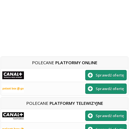
POLECANE
PLATFORMY ONLINE
Sprawdź ofertę
Sprawdź ofertę
POLECANE
PLATFORMY TELEWIZYJNE
Sprawdź ofertę