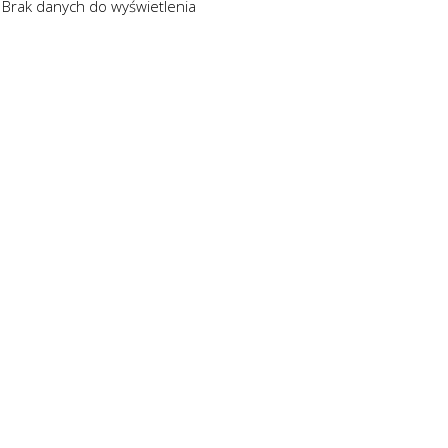
Brak danych do wyświetlenia