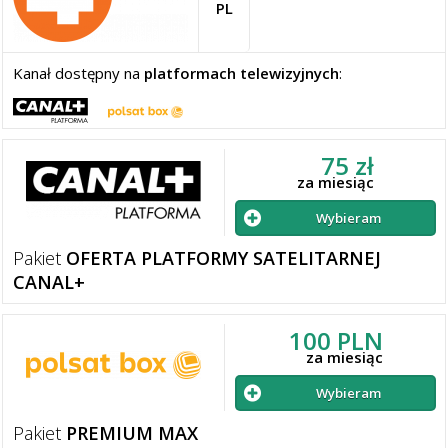
PL
Kanał dostępny na
platformach telewizyjnych
:
75 zł
za miesiąc
Wybieram
Pakiet
OFERTA PLATFORMY SATELITARNEJ
CANAL+
100 PLN
za miesiąc
Wybieram
Pakiet
PREMIUM MAX